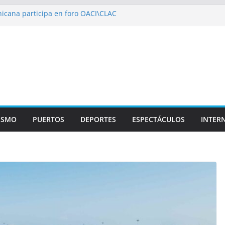
icana participa en foro OACI\CLAC
io Público arrestan a nueve personas
roportuario y DGP acuerdan facilitar
portes en los aeropuertos
recertificaciones en normas de calidad ISO
1
izan multidisciplinario operativo médico
specialidades en Monte Plata
ISMO
PUERTOS
DEPORTES
ESPECTÁCULOS
INTER