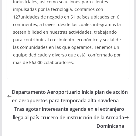
industriales,
así como sol
uciones para c
lie
ntes
impulsadas
por la
tecn
ología. Contamos
con
127unid
ades de
negocio en 51 países
ubicados en 6
continentes, a tr
a
vés
desde
las
cuales
integramos
la
sostenibilidad
en
nuestras
actividades, trabajando
para
contribuir
al creci
miento
económ
ico y social d
e
l
as comunidades
en las
que o
peramos. Tenemos
un
equipo d
edicado
y diverso que está
co
nformado por
más de 56,000
cola
b
oradores
.
Departamento Aeroportuario inicia plan de acción
en aeropuertos para temporada alta navideña
Tras agotar interesante agenda en el extranjero
llega al país crucero de instrucción de la Armada
Dominicana