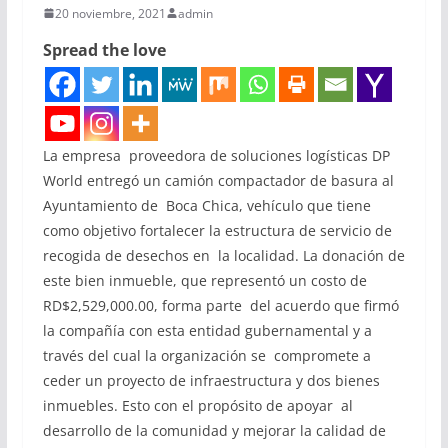
20 noviembre, 2021
admin
Spread the love
La empresa
proveedora
de soluciones
logísticas
DP
World
entregó
un camión compactador de basura a
l
Ayuntamiento de
Boca Chica,
vehículo
que tiene
como objetivo
fortalecer
la est
ructura de servicio de
recogida de desechos en
la l
ocalidad. La donación de
este bien i
nmueble
, que
represent
ó
un costo
de
RD
$2,529,000.0
0
,
forma
parte
del acuerdo que firm
ó
la compañía con esta
entidad gubernamental y a
través del cual
la organización
se
compr
omete a
ceder un proyecto de
inf
raestructura y dos
bienes
inmuebles. Es
to con el
propósito
de apoyar
al
desarrollo de la comunidad y mejorar la calidad de