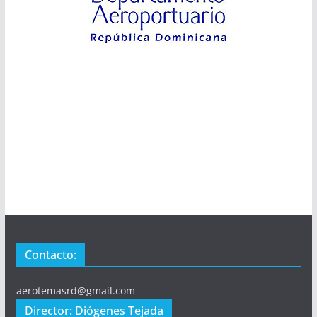
Contacto:
aerotemasrd@gmail.com
Director: Diógenes Tejada