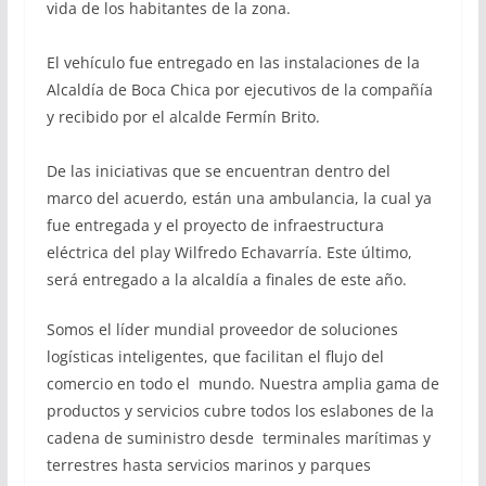
vida de los habitantes de la zona.
El veh
ículo fue
entregado
en l
as instalaciones d
e
la
Alcaldía de Boca C
hica
por ejecu
tivos de la
compañía
y
recibido por el alcalde Fermín
Brito
.
D
e las in
iciativas q
ue se encuentran de
ntro d
el
marco del acuerdo
,
est
án
una ambulancia, la c
ual ya
fue
entregada
y el proyecto de infraestructura
eléctrica
del play
Wil
fredo Echavarría. E
s
te
último
,
ser
á entreg
ado
a la a
lcaldía a finales de este año.
S
omos e
l líder mundial proveedor de soluciones
logístic
as inteligent
es, que facili
tan
el flujo del
c
omercio
en t
odo el
mundo. Nue
stra amplia
gama d
e
productos y servicio
s cubre todos los eslabones de
l
a
cadena de suministro desde
terminales
marítimas
y
t
errestres
hasta servicios marinos y parques