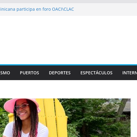
nicana participa en foro OACI\CLAC
rio Público arrestan a nueve personas
eroportuario y DGP acuerdan facilitar
aportes en los aeropuertos
e recertificaciones en normas de calidad ISO
01
alizan multidisciplinario operativo médico
especialidades en Monte Plata
ISMO
PUERTOS
DEPORTES
ESPECTÁCULOS
INTER