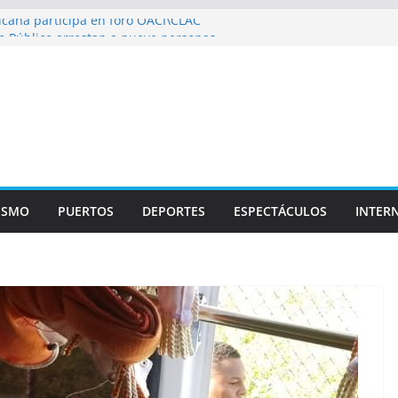
cana participa en foro OACI\CLAC
o Público arrestan a nueve personas
oportuario y DGP acuerdan facilitar
ortes en los aeropuertos
ecertificaciones en normas de calidad ISO
izan multidisciplinario operativo médico
pecialidades en Monte Plata
ISMO
PUERTOS
DEPORTES
ESPECTÁCULOS
INTER