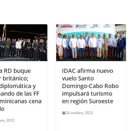
 a RD buque
IDAC afirma nuevo
r británico;
vuelo Santo
 diplomática y
Domingo-Cabo Robo
mando de las FF
impulsará turismo
minicanas cena
en región Suroeste
do
26 octubre, 2022
bre, 2023