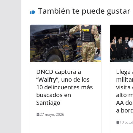
También te puede gustar
DNCD captura a
Llega
“Walfry”, uno de los
milita
10 delincuentes más
visita
buscados en
alto 
Santiago
AA do
a bor
27 mayo, 2026
10 octu