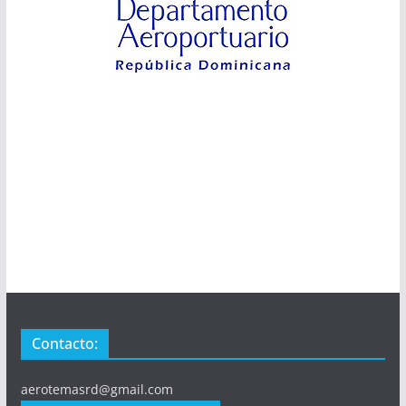
Contacto:
aerotemasrd@gmail.com