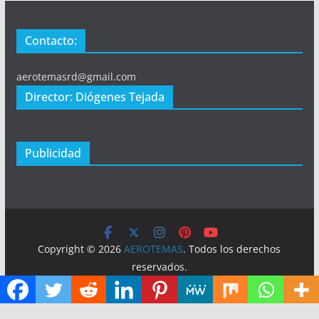
Contacto:
aerotemasrd@gmail.com
Director: Diógenes Tejada
Publicidad
Copyright © 2026
AEROTEMAS
. Todos los derechos
reservados.
Tema:
ColorMag
por ThemeGrill. Funciona con
WordPress
.