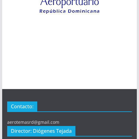
Contacto:
aerotemasrd@gmail.com
Director: Diógenes Tejada