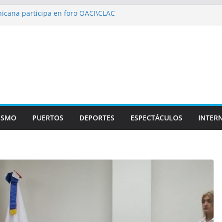
icana participa en foro OACI\CLAC
io Público arrestan a nueve personas
roportuario y DGP acuerdan facilitar
portes en los aeropuertos
recertificaciones en normas de calidad ISO
1
izan multidisciplinario operativo médico
specialidades en Monte Plata
ISMO
PUERTOS
DEPORTES
ESPECTÁCULOS
INTER