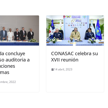
a concluye
CONASAC celebra su
o auditoria a
XVII reunión
uciones
14 abril, 2023
imas
embre, 2022