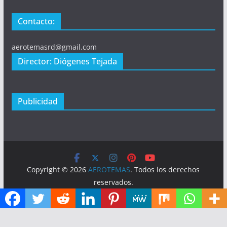
Contacto:
aerotemasrd@gmail.com
Director: Diógenes Tejada
Publicidad
Copyright © 2026
AEROTEMAS
. Todos los derechos
reservados.
Tema:
ColorMag
por ThemeGrill. Funciona con
WordPress
.