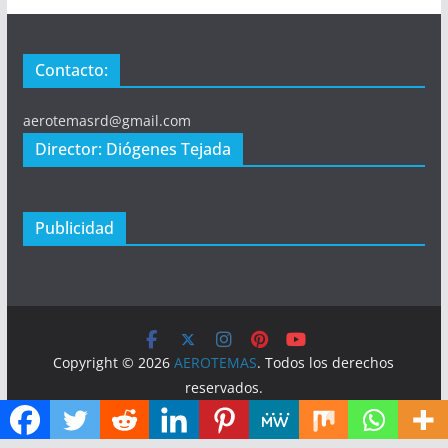
Contacto:
aerotemasrd@gmail.com
Director: Diógenes Tejada
Publicidad
Copyright © 2026
AEROTEMAS
. Todos los derechos
reservados.
Tema:
ColorMag
por ThemeGrill. Funciona con
WordPress
.