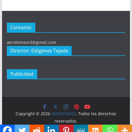
Contacto:
aerotemasrd@gmail.com
Director: Diógenes Tejada
Publicidad
Copyright © 2026
AEROTEMAS
. Todos los derechos
reservados.
Tema:
ColorMag
por ThemeGrill. Funciona con
WordPress
.