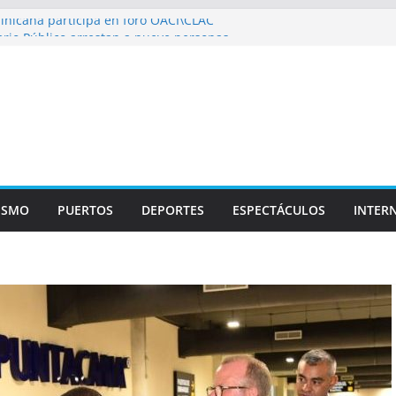
nicana participa en foro OACI\CLAC
rio Público arrestan a nueve personas
eroportuario y DGP acuerdan facilitar
aportes en los aeropuertos
e recertificaciones en normas de calidad ISO
01
alizan multidisciplinario operativo médico
especialidades en Monte Plata
ISMO
PUERTOS
DEPORTES
ESPECTÁCULOS
INTER