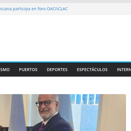
icana participa en foro OACI\CLAC
io Público arrestan a nueve personas
roportuario y DGP acuerdan facilitar
portes en los aeropuertos
recertificaciones en normas de calidad ISO
1
izan multidisciplinario operativo médico
specialidades en Monte Plata
ISMO
PUERTOS
DEPORTES
ESPECTÁCULOS
INTER