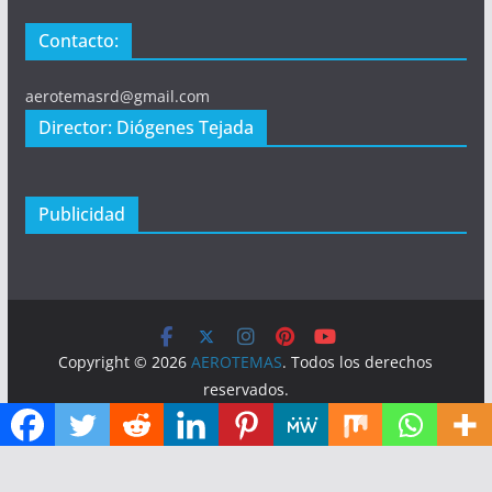
Contacto:
aerotemasrd@gmail.com
Director: Diógenes Tejada
Publicidad
Copyright © 2026
AEROTEMAS
. Todos los derechos
reservados.
Tema:
ColorMag
por ThemeGrill. Funciona con
WordPress
.