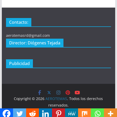
Contacto:
aerotemasrd@gmail.com
Director: Diógenes Tejada
Publicidad
Copyright © 2026
AEROTEMAS
. Todos los derechos
reservados.
Tema:
ColorMag
por ThemeGrill. Funciona con
WordPress
.