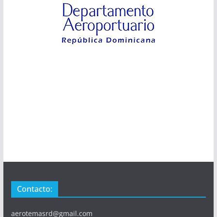
Contacto:
aerotemasrd@gmail.com