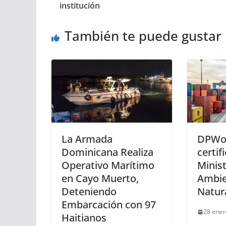
institución
También te puede gustar
La Armada
DPWor
Dominicana Realiza
certif
Operativo Marítimo
Minis
en Cayo Muerto,
Ambie
Deteniendo
Natur
Embarcación con 97
28 ener
Haitianos