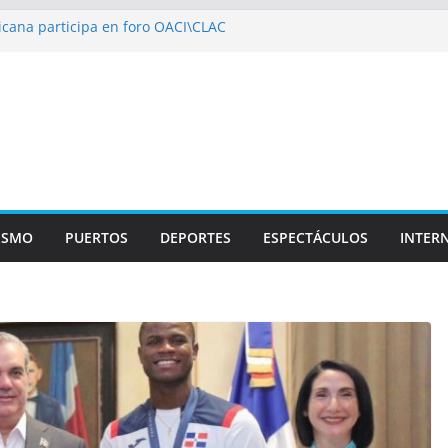
cana participa en foro OACI\CLAC
o Público arrestan a nueve personas
oportuario y DGP acuerdan facilitar
ortes en los aeropuertos
ecertificaciones en normas de calidad ISO
izan multidisciplinario operativo médico
pecialidades en Monte Plata
ISMO
PUERTOS
DEPORTES
ESPECTÁCULOS
INTER