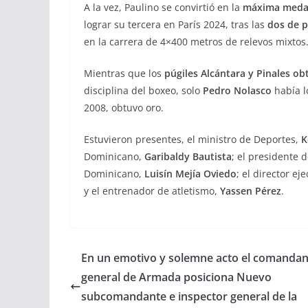
A la vez, Paulino se convirtió en la
máxima medal
lograr su tercera en París 2024, tras las
dos de p
en la carrera de 4×400 metros de relevos mixtos
Mientras que los
púgiles Alcántara y Pinales
ob
disciplina del boxeo, solo
Pedro Nolasco
había l
2008, obtuvo oro.
Estuvieron presentes, el ministro de Deportes,
K
Dominicano,
Garibaldy Bautista
; el presidente 
Dominicano,
Luisín Mejía Oviedo
; el director e
y el entrenador de atletismo,
Yassen Pérez
.
En un emotivo y solemne acto el comandan
general de Armada posiciona Nuevo
subcomandante e inspector general de la