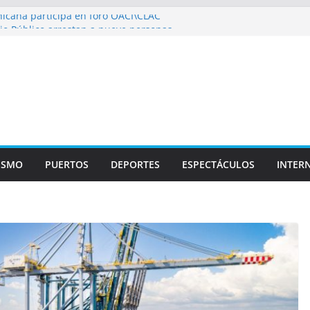
icana participa en foro OACI\CLAC
io Público arrestan a nueve personas
roportuario y DGP acuerdan facilitar
portes en los aeropuertos
recertificaciones en normas de calidad ISO
1
izan multidisciplinario operativo médico
specialidades en Monte Plata
ISMO
PUERTOS
DEPORTES
ESPECTÁCULOS
INTER