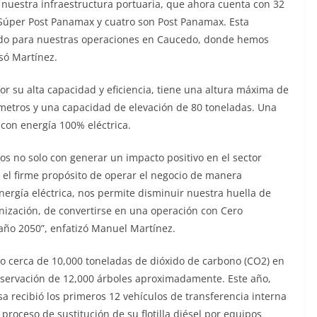
nuestra infraestructura portuaria, que ahora cuenta con 32
n Súper Post Panamax y cuatro son Post Panamax. Esta
ñado para nuestras operaciones en Caucedo, donde hemos
só Martínez.
 su alta capacidad y eficiencia, tiene una altura máxima de
metros y una capacidad de elevación de 80 toneladas. Una
 con energía 100% eléctrica.
 no solo con generar un impacto positivo en el sector
s el firme propósito de operar el negocio de manera
nergía eléctrica, nos permite disminuir nuestra huella de
anización, de convertirse en una operación con Cero
año 2050”, enfatizó Manuel Martínez.
o cerca de 10,000 toneladas de dióxido de carbono (CO2) en
onservación de 12,000 árboles aproximadamente. Este año,
a recibió los primeros 12 vehículos de transferencia interna
 proceso de sustitución de su flotilla diésel por equipos