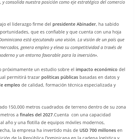
n, y consolida nuestra posición como eje estratégico del comercio
jo el liderazgo firme del
presidente Abinader
, ha sabido
portunidades, que es confiable y que cuenta con una hoja
ominicana está ejecutando una visión. La visión de un país que
 mercados, genera empleo y eleva su competitividad a través de
moderno y un entorno favorable para la inversión».
do próximamente un estudio sobre el
impacto económico
del
ual permitirá trazar
políticas públicas
basadas en datos y
de empleo
de calidad, formación técnica especializada y
ado 150,000 metros cuadrados de terreno dentro de su zona
0 metros a
finales del 2027
.Cuenta con una capacidad
al año y una flotilla de equipos móviles modernos,
fecha, la empresa ha invertido más de
USD 700 millones
en
osición de la República Dominicana en la cadena logística y