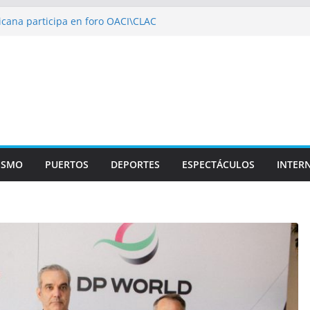
cana participa en foro OACI\CLAC
o Público arrestan a nueve personas
oportuario y DGP acuerdan facilitar
ortes en los aeropuertos
ecertificaciones en normas de calidad ISO
izan multidisciplinario operativo médico
pecialidades en Monte Plata
ISMO
PUERTOS
DEPORTES
ESPECTÁCULOS
INTER