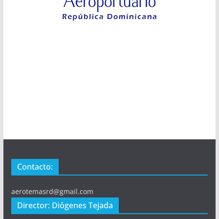
Contacto:
aerotemasrd@gmail.com
Director: Diógenes Tejada