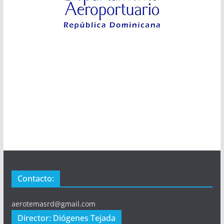
Contacto:
aerotemasrd@gmail.com
Director: Diógenes Tejada