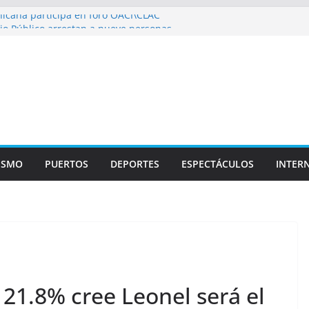
icana participa en foro OACI\CLAC
io Público arrestan a nueve personas
roportuario y DGP acuerdan facilitar
portes en los aeropuertos
recertificaciones en normas de calidad ISO
1
izan multidisciplinario operativo médico
specialidades en Monte Plata
ISMO
PUERTOS
DEPORTES
ESPECTÁCULOS
INTER
21.8% cree Leonel será el