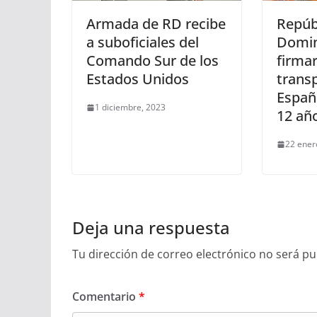
Armada de RD recibe
Repúb
a suboficiales del
Domin
Comando Sur de los
firma
Estados Unidos
trans
Españ
1 diciembre, 2023
12 añ
22 ener
Deja una respuesta
Tu dirección de correo electrónico no será pu
Comentario
*