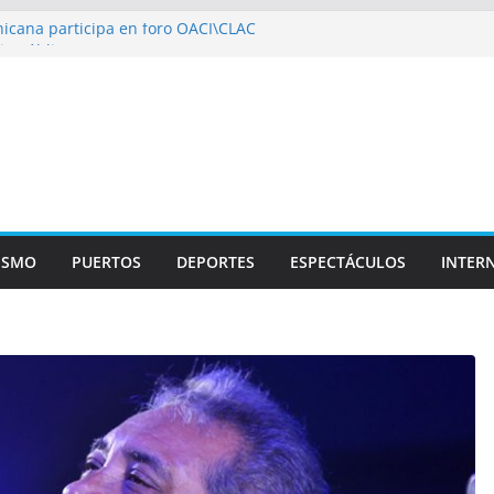
icana participa en foro OACI\CLAC
io Público arrestan a nueve personas
roportuario y DGP acuerdan facilitar
portes en los aeropuertos
recertificaciones en normas de calidad ISO
1
izan multidisciplinario operativo médico
specialidades en Monte Plata
ISMO
PUERTOS
DEPORTES
ESPECTÁCULOS
INTER