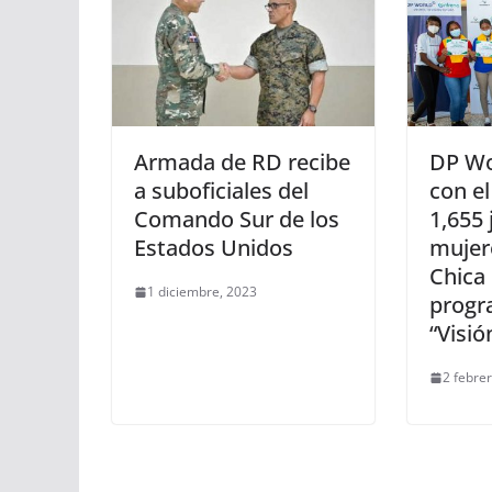
Armada de RD recibe
DP Wo
a suboficiales del
con el
Comando Sur de los
1,655 
Estados Unidos
mujer
Chica 
1 diciembre, 2023
progr
“Visió
2 febre