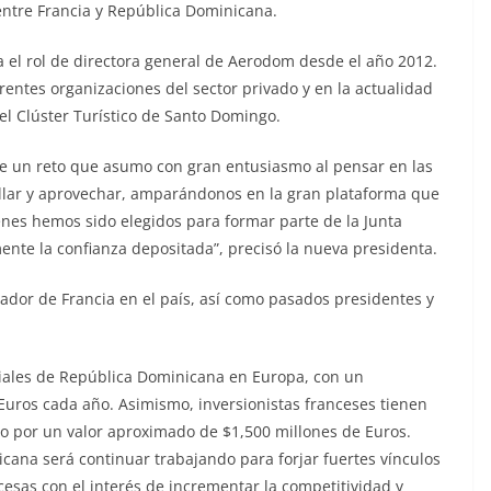
 entre Francia y República Dominicana.
 el rol de directora general de Aerodom desde el año 2012.
erentes organizaciones del sector privado y en la actualidad
l Clúster Turístico de Santo Domingo.
 un reto que asumo con gran entusiasmo al pensar en las
lar y aprovechar, amparándonos en la gran plataforma que
nes hemos sido elegidos para formar parte de la Junta
nte la confianza depositada”, precisó la nueva presidenta.
jador de Francia en el país, así como pasados presidentes y
ciales de República Dominicana en Europa, con un
Euros cada año. Asimismo, inversionistas franceses tienen
ano por un valor aproximado de $1,500 millones de Euros.
ana será continuar trabajando para forjar fuertes vínculos
esas con el interés de incrementar la competitividad y