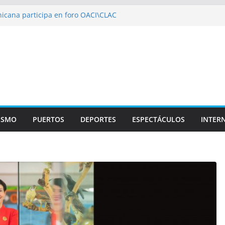
icana participa en foro OACI\CLAC
io Público arrestan a nueve personas
roportuario y DGP acuerdan facilitar
portes en los aeropuertos
recertificaciones en normas de calidad ISO
1
izan multidisciplinario operativo médico
specialidades en Monte Plata
ISMO
PUERTOS
DEPORTES
ESPECTÁCULOS
INTER