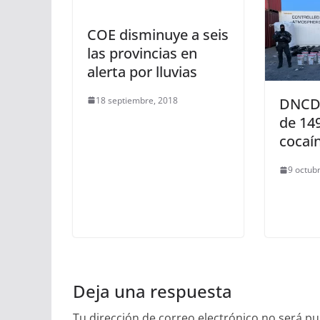
COE disminuye a seis
las provincias en
alerta por lluvias
18 septiembre, 2018
DNCD 
de 14
cocaí
9 octub
Deja una respuesta
Tu dirección de correo electrónico no será pu