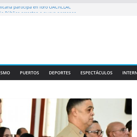
icana participa en foro OACI\CLAC
io Público arrestan a nueve personas
roportuario y DGP acuerdan facilitar
portes en los aeropuertos
recertificaciones en normas de calidad ISO
1
izan multidisciplinario operativo médico
specialidades en Monte Plata
ISMO
PUERTOS
DEPORTES
ESPECTÁCULOS
INTER