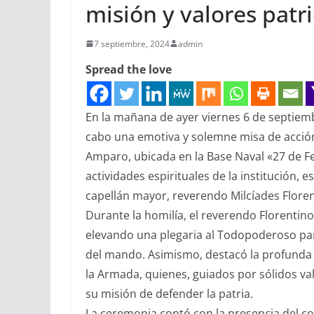
misión y valores patr
7 septiembre, 2024
admin
Spread the love
En la mañana de ayer viernes 6 de septiem
cabo una emotiva y solemne misa de acción
Amparo, ubicada en la Base Naval «27 de Feb
actividades espirituales de la institución, e
capellán mayor, reverendo Milcíades Flore
Durante la homilía, el reverendo Florentin
elevando una plegaria al Todopoderoso para 
del mando. Asimismo, destacó la profunda 
la Armada, quienes, guiados por sólidos va
su misión de defender la patria.
La ceremonia contó con la presencia del c