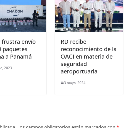
frustra envío
RD recibe
9 paquetes
reconocimiento de la
na a Panamá
OACI en materia de
seguridad
re, 2023
aeroportuaria
3 mayo, 2024
blicada.
Los campos obligatorios están marcados con
*