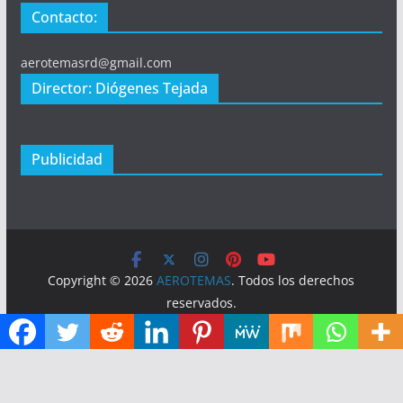
Contacto:
aerotemasrd@gmail.com
Director: Diógenes Tejada
Publicidad
Copyright © 2026
AEROTEMAS
. Todos los derechos
reservados.
Tema:
ColorMag
por ThemeGrill. Funciona con
WordPress
.