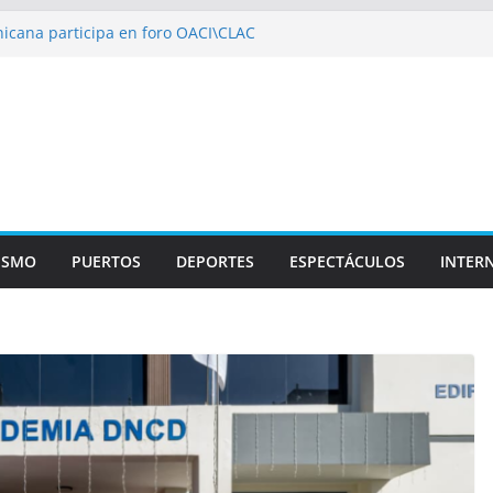
icana participa en foro OACI\CLAC
io Público arrestan a nueve personas
roportuario y DGP acuerdan facilitar
portes en los aeropuertos
recertificaciones en normas de calidad ISO
1
izan multidisciplinario operativo médico
specialidades en Monte Plata
ISMO
PUERTOS
DEPORTES
ESPECTÁCULOS
INTER